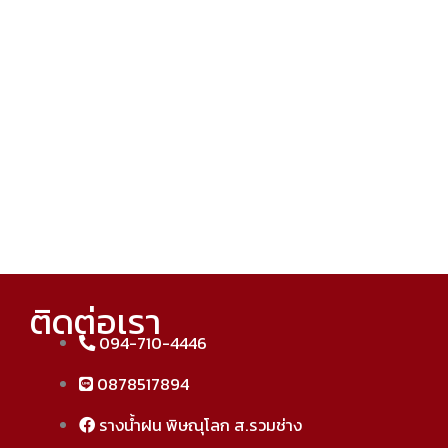
ติดต่อเรา
094-710-4446
0878517894
รางน้ำฝน พิษณุโลก ส.รวมช่าง