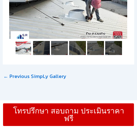
←
Previous SimpLy Gallery
โทรปรึกษา สอบถาม ประเมินราคา
ฟรี